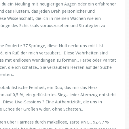
b du ein Neuling mit neugierigen Augen oder ein erfahrener
ind das Flüstern, das jeden Dreh persönlicher und
iese Wissenschaft, die ich in meinen Wachen wie ein
prünge des Schicksals vorauszusehen und Strategien zu
e Roulette 37 Sprünge, diese Null neckt uns mit List..
7 %, ein Ruf, der mich verzaubert.. Diese Wahrheiten sind
tze mit endlosen Wendungen zu formen.. Farbe oder Parität
lzer, die ich schätze.. Sie verzaubern Herzen auf der Suche
enten..
obabilistische Feinheit, ein Duo, das mir das Herz
hn auf 0,5 %, ein geflüstertes Sieg.. Jeder Atemzug entsteht
 Diese Live-Sessions ? Eine Authentizität, die uns in
 Echos der Großen wider, ohne Schatten..
hen über Fairness durch makellose, zarte RNG.. 92-97 %