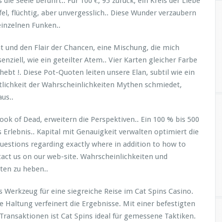
die Seele berührt.. Für 100 €, 95 zurück, ein Kreis der Liebe
fel, flüchtig, aber unvergesslich.. Diese Wunder verzaubern
einzelnen Funken..
nt und den Flair der Chancen, eine Mischung, die mich
nziell, wie ein geteilter Atem.. Vier Karten gleicher Farbe
hebt !. Diese Pot-Quoten leiten unsere Elan, subtil wie ein
rtlichkeit der Wahrscheinlichkeiten Mythen schmiedet,
us..
Book of Dead, erweitern die Perspektiven.. Ein 100 % bis 500
Erlebnis.. Kapital mit Genauigkeit verwalten optimiert die
estions regarding exactly where in addition to how to
tact us on our web-site. Wahrscheinlichkeiten und
ten zu heben..
s Werkzeug für eine siegreiche Reise im Cat Spins Casino.
Haltung verfeinert die Ergebnisse. Mit einer befestigten
Transaktionen ist Cat Spins ideal für gemessene Taktiken.