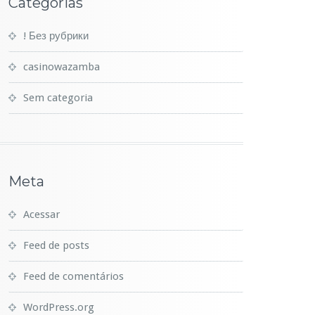
Categorias
! Без рубрики
casinowazamba
Sem categoria
Meta
Acessar
Feed de posts
Feed de comentários
WordPress.org