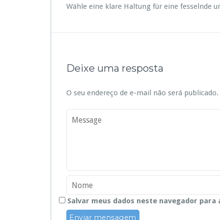
Wähle eine klare Haltung für eine fesselnde u
Deixe uma resposta
O seu endereço de e-mail não será publicado.
Salvar meus dados neste navegador para 