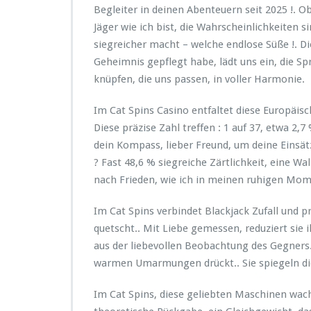
Begleiter in deinen Abenteuern seit 2025 !. O
s
Jäger wie ich bist, die Wahrscheinlichkeiten s
siegreicher macht – welche endlose Süße !. D
Geheimnis gepflegt habe, lädt uns ein, die S
knüpfen, die uns passen, in voller Harmonie.
Im Cat Spins Casino entfaltet diese Europäisch
Diese präzise Zahl treffen : 1 auf 37, etwa 2,
dein Kompass, lieber Freund, um deine Einsä
? Fast 48,6 % siegreiche Zärtlichkeit, eine Wa
nach Frieden, wie ich in meinen ruhigen Mom
Im Cat Spins verbindet Blackjack Zufall und pr
quetscht.. Mit Liebe gemessen, reduziert sie i
aus der liebevollen Beobachtung des Gegners..
warmen Umarmungen drückt.. Sie spiegeln die
Im Cat Spins, diese geliebten Maschinen wac